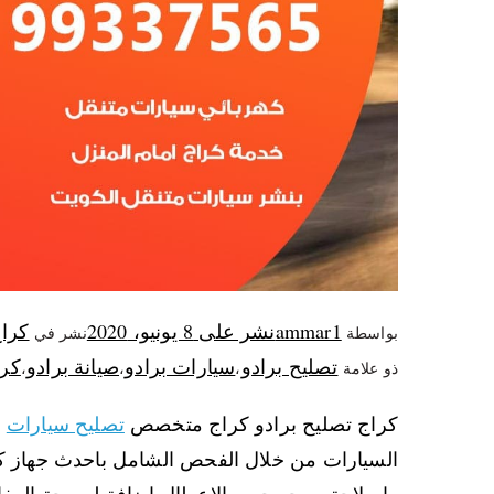
ammar1
نشر على
8 يونيو، 2020
كرا
بواسطة
نشر في
تصليح برادو
سيارات برادو
صيانة برادو
كرا
ذو علامة
،
،
،
كراج تصليح برادو كراج متخصص
تصليح سيارات
ب
السيارات من خلال الفحص الشامل باحدث جهاز كم
واصلاحة ومحو جميع الاعطال اضافة لبرمجة المف