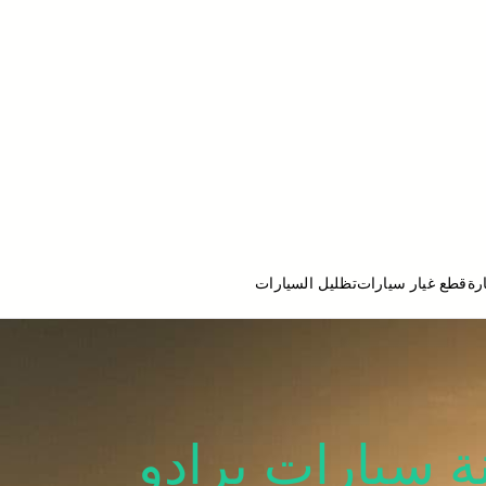
رة
قطع غيار سيارات
تظليل السيارات
ج تصليح سيارات
980801 كراج صيانة سيارات برادو