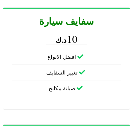
سفايف سيارة
10
د.ك
افضل الانواع
تغيير السفايف
صيانة مكابح