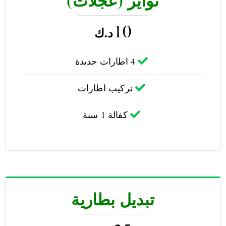
تواير (عجلات)
10
د.ك
4 اطارات جديدة
تركيب اطارات
كفالة 1 سنة
تبديل بطارية