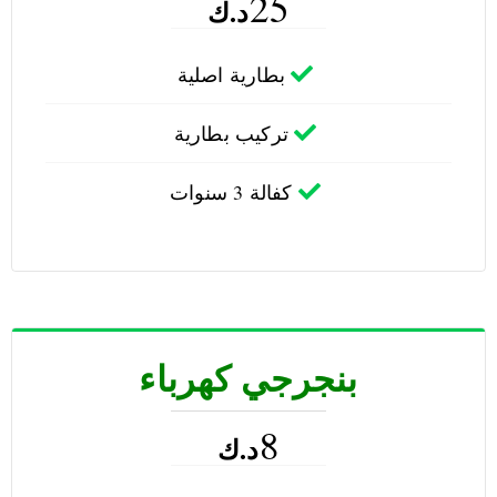
25
د.ك
بطارية اصلية
تركيب بطارية
كفالة 3 سنوات
بنجرجي كهرباء
8
د.ك