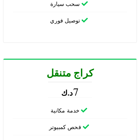
سحب سيارة
توصيل فوري
كراج متنقل
7
د.ك
خدمة مكانية
فحص كمبيوتر