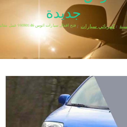
جديدة
فتح اقفال سيارات اتوس 98080146‬ عمل مفاتيح سيارات جديدة
سية
كهربائي سيارات