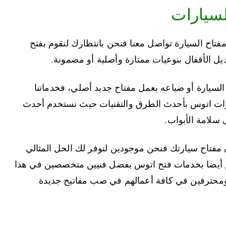
201.
س.