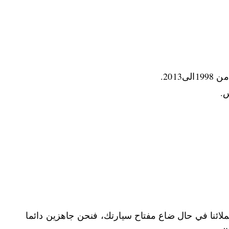
لائنا في حال ضاع مفتاح سيارتك، فنحن جاهزين دائما
ية.
يث نقوم بنسخ المفاتيح لمعظم أنواع السيارات ونختص
ت سريعة في فتح سيارات مقفلة وخدمة نسخ مفاتيح بفضل
ات الاتوس وبرمجة الريموتات بحرفية عالية.
مفتاح جديد فتواصل معنا لنوفر لك خدماتنا في فتح
 محترفين في تقديم كافة أعمالهم بحرفية عالية ويتميزون
 مع كافة العملاء، حيث يوفرون خدماتهم على مدار ساعات
وقت وأي يوم تحتاجه إلينا ليقوموا بتلبية طلباتكم في: