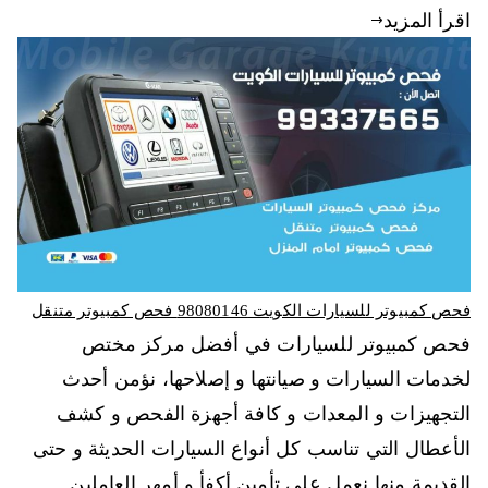
اقرأ المزيد
فحص كمبيوتر للسيارات الكويت 98080146‬ فحص كمبيوتر متنقل
فحص كمبيوتر للسيارات في أفضل مركز مختص
لخدمات السيارات و صيانتها و إصلاحها، نؤمن أحدث
التجهيزات و المعدات و كافة أجهزة الفحص و كشف
الأعطال التي تناسب كل أنواع السيارات الحديثة و حتى
القديمة منها نعمل على تأمين أكفأ و أمهر العاملين