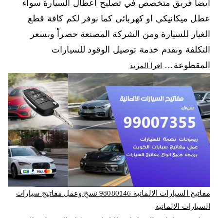
أيضاً فريق متخصص في تصليح أعطال السيارة سواء
عطل ميكانيكي او كهربائي كما نوفر لكم كافة قطع
الغيار للسيارة ومن الشركة المصنعة حصراً وبسعر
التكلفة ونقدم خدمة توصيل الوقود للسيارات
المقطوعة…
اقرأ المزيد
مفاتيح السيارات الالمانية 98080146‬ نسخ وعمل مفاتيح سيارات
السيارات الالمانية