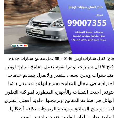
فتح اقفال سيارات اوبترا 98080146‬ عمل مفاتيح سيارات جديدة
فتح اقفال سيارات اوبترا نقوم بعمل مفاتيح سيارة اوبترا
منذ سنوات ونحن نسعى للتميز والانفراد بتقديم خدمات
احترافية في مجال المفاتيح بجميع انواعها ونسعى دائما
بتوفير أحدث التقنيات والأجهزة المتطورة لمواكبة التطور
الهائل في صناعة المفاتيح وبرمجتها، فلدينا أفضل الطرق
لصب ونسخ المفاتيح وبرمجة الريموتات بكافة أشكالها
العادية وذات الأمان العادي، فنحن جاهزين لصب