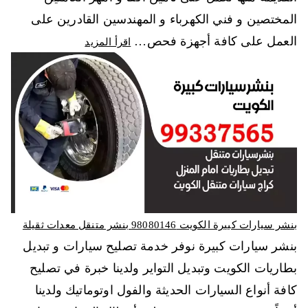
المختصين و فني الكهرباء و المهندسين القادرين على
العمل على كافة أجهزة فحص…
اقرأ المزيد
بنشر سيارات كبيرة الكويت 98080146‬ بنشر متنقل معدات ثقيلة
بنشر سيارات كبيرة نوفر خدمة تصليح سيارات و تبديل
بطاريات الكويت وتبديل التواير ولدينا خبرة في تصليح
كافة أنواع السيارات الحديثة والفول اوتوماتيك ولدينا