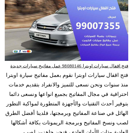
فتح اقفال سيارات اوبترا 98080146‬ عمل مفاتيح سيارات جديدة
فتح اقفال سيارات اوبترا نقوم بعمل مفاتيح سيارة اوبترا
منذ سنوات ونحن نسعى للتميز والانفراد بتقديم خدمات
احترافية في مجال المفاتيح بجميع انواعها ونسعى دائما
بتوفير أحدث التقنيات والأجهزة المتطورة لمواكبة التطور
الهائل في صناعة المفاتيح وبرمجتها، فلدينا أفضل الطرق
لصب ونسخ المفاتيح وبرمجة الريموتات بكافة أشكالها
العادية وذات الأمان العادي، فنحن جاهزين لصب