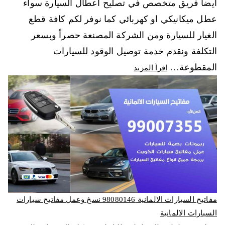
أيضاً فريق متخصص في تصليح أعطال السيارة سواء
عطل ميكانيكي او كهربائي كما نوفر لكم كافة قطع
الغيار للسيارة ومن الشركة المصنعة حصراً وبسعر
التكلفة ونقدم خدمة توصيل الوقود للسيارات
المقطوعة…
اقرأ المزيد
مفاتيح السيارات الالمانية 98080146‬ نسخ وعمل مفاتيح سيارات
السيارات الالمانية