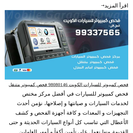
اقرأ المزيد
فحص كمبيوتر للسيارات الكويت 98080146‬ فحص كمبيوتر متنقل
فحص كمبيوتر للسيارات في أفضل مركز مختص
لخدمات السيارات و صيانتها و إصلاحها، نؤمن أحدث
التجهيزات و المعدات و كافة أجهزة الفحص و كشف
الأعطال التي تناسب كل أنواع السيارات الحديثة و حتى
القديمة منها نعمل على تأمين أكفأ و أمهر العاملين