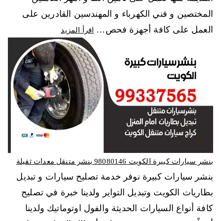
المختصين و فني الكهرباء و المهندسين القادرين على
العمل على كافة أجهزة فحص…
اقرأ المزيد
بنشر سيارات كبيرة الكويت 98080146‬ بنشر متنقل معدات ثقيلة
بنشر سيارات كبيرة نوفر خدمة تصليح سيارات و تبديل
بطاريات الكويت وتبديل التواير ولدينا خبرة في تصليح
كافة أنواع السيارات الحديثة والفول اوتوماتيك ولدينا