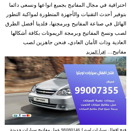
احترافية في مجال المفاتيح بجميع انواعها ونسعى دائما
بتوفير أحدث التقنيات والأجهزة المتطورة لمواكبة التطور
الهائل في صناعة المفاتيح وبرمجتها، فلدينا أفضل الطرق
لصب ونسخ المفاتيح وبرمجة الريموتات بكافة أشكالها
العادية وذات الأمان العادي، فنحن جاهزين لصب
مفاتيح…
اقرأ المزيد
فتح اقفال سيارات اوبترا 98080146‬ عمل مفاتيح سيارات جديدة