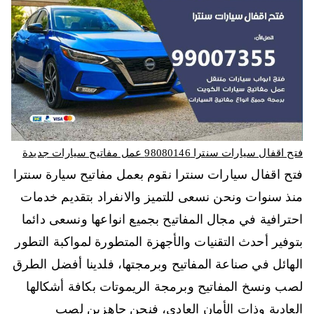
فتح اقفال سيارات سنترا 98080146‬ عمل مفاتيح سيارات جديدة
فتح اقفال سيارات سنترا نقوم بعمل مفاتيح سيارة سنترا
منذ سنوات ونحن نسعى للتميز والانفراد بتقديم خدمات
احترافية في مجال المفاتيح بجميع انواعها ونسعى دائما
بتوفير أحدث التقنيات والأجهزة المتطورة لمواكبة التطور
الهائل في صناعة المفاتيح وبرمجتها، فلدينا أفضل الطرق
لصب ونسخ المفاتيح وبرمجة الريموتات بكافة أشكالها
العادية وذات الأمان العادي، فنحن جاهزين لصب