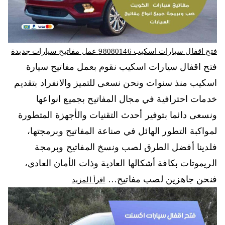
فتح اقفال سيارات اسكيب 98080146‬ عمل مفاتيح سيارات جديدة
فتح اقفال سيارات اسكيب نقوم بعمل مفاتيح سيارة
اسكيب منذ سنوات ونحن نسعى للتميز والانفراد بتقديم
خدمات احترافية في مجال المفاتيح بجميع انواعها
ونسعى دائما بتوفير أحدث التقنيات والأجهزة المتطورة
لمواكبة التطور الهائل في صناعة المفاتيح وبرمجتها،
فلدينا أفضل الطرق لصب ونسخ المفاتيح وبرمجة
الريموتات بكافة أشكالها العادية وذات الأمان العادي،
فنحن جاهزين لصب مفاتيح…
اقرأ المزيد