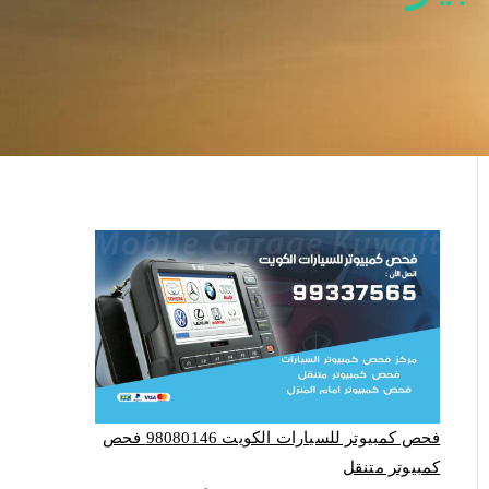
فحص كمبيوتر للسيارات الكويت 98080146‬ فحص
كمبيوتر متنقل