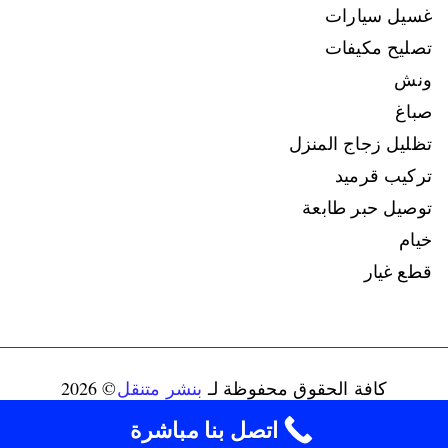
غسيل سيارات
تصليح مكيفات
ونش
صباغ
تظليل زجاج المنزل
تركيب قرميد
توصيل حبر طابعة
خيام
قطع غيار
كافة الحقوق محفوظة لـ
بنشر متنقل
© 2026
connect@ads-kuwait.net
+96598080146‬
اتصل بنا مباشرة