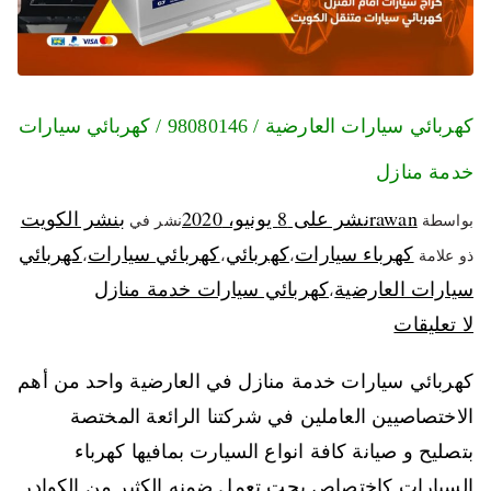
كهربائي سيارات العارضية / 98080146‬ / كهربائي سيارات
خدمة منازل
rawan
نشر على
8 يونيو، 2020
بنشر الكويت
بواسطة
نشر في
كهرباء سيارات
كهربائي
كهربائي سيارات
كهربائي
ذو علامة
،
،
،
سيارات العارضية
كهربائي سيارات خدمة منازل
،
لا تعليقات
كهربائي سيارات خدمة منازل في العارضية واحد من أهم
الاختصاصيين العاملين في شركتنا الرائعة المختصة
بتصليح و صيانة كافة انواع السيارت بمافيها كهرباء
السيارات كاختصاص بحت تعمل ضمنه الكثير من الكوادر