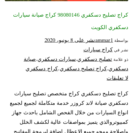
كراج تصليح دسكفري 98080146‬ كراج صيانة سيارات
دسكفري الكويت
ammar1
نشر على
8 يونيو، 2020
بواسطة
كراج سيارات
نشر في
تصليح دسكفري
سيارات دسكفري
صيانة
ذو علامة
،
،
دسكفري
كراج تصليح دسكفري
كراج دسكفري
،
،
لا تعليقات
كراج تصليح دسكفري كراج متخصص تصليح سيارات
دسكفري صيانة لاند كروزر خدمة متكاملة لجميع لجميع
انواع السيارات من خلال الفحص الشامل باحدث جهاز
كمبيوتروالذي يتميز بمواصفات عالية لكشف الخلل
واصلاحة ومحو جميع الاعطال اضافة لبرمجة المفاتيح