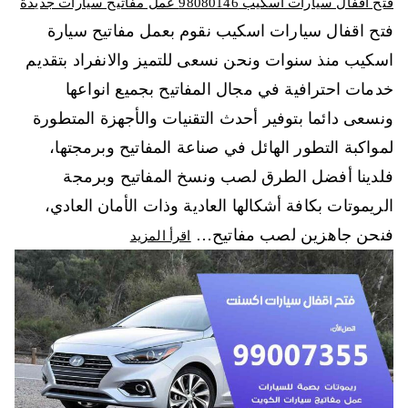
فتح اقفال سيارات اسكيب 98080146‬ عمل مفاتيح سيارات جديدة
فتح اقفال سيارات اسكيب نقوم بعمل مفاتيح سيارة
اسكيب منذ سنوات ونحن نسعى للتميز والانفراد بتقديم
خدمات احترافية في مجال المفاتيح بجميع انواعها
ونسعى دائما بتوفير أحدث التقنيات والأجهزة المتطورة
لمواكبة التطور الهائل في صناعة المفاتيح وبرمجتها،
فلدينا أفضل الطرق لصب ونسخ المفاتيح وبرمجة
الريموتات بكافة أشكالها العادية وذات الأمان العادي،
فنحن جاهزين لصب مفاتيح…
اقرأ المزيد