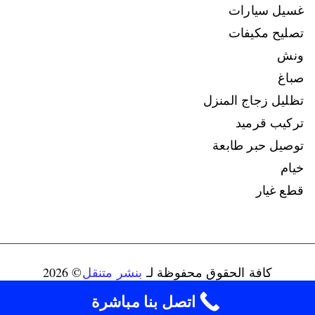
غسيل سيارات
تصليح مكيفات
ونش
صباغ
تظليل زجاج المنزل
تركيب قرميد
توصيل حبر طابعة
خيام
قطع غيار
كافة الحقوق محفوظة لـ
بنشر متنقل
© 2026
connect@ads-kuwait.net
+96598080146‬
اتصل بنا مباشرة