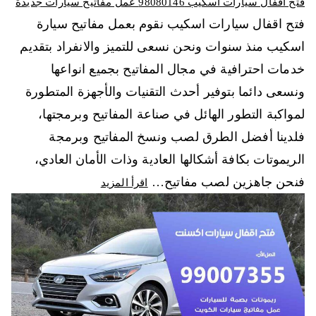
فتح اقفال سيارات اسكيب 98080146‬ عمل مفاتيح سيارات جديدة
فتح اقفال سيارات اسكيب نقوم بعمل مفاتيح سيارة
اسكيب منذ سنوات ونحن نسعى للتميز والانفراد بتقديم
خدمات احترافية في مجال المفاتيح بجميع انواعها
ونسعى دائما بتوفير أحدث التقنيات والأجهزة المتطورة
لمواكبة التطور الهائل في صناعة المفاتيح وبرمجتها،
فلدينا أفضل الطرق لصب ونسخ المفاتيح وبرمجة
الريموتات بكافة أشكالها العادية وذات الأمان العادي،
فنحن جاهزين لصب مفاتيح…
اقرأ المزيد