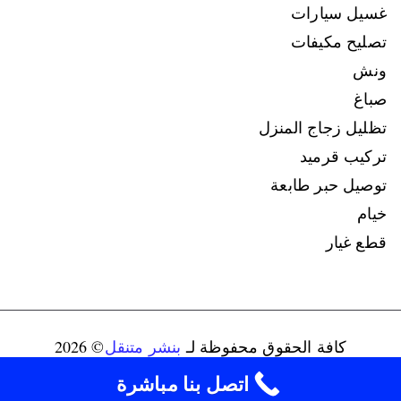
غسيل سيارات
تصليح مكيفات
ونش
صباغ
تظليل زجاج المنزل
تركيب قرميد
توصيل حبر طابعة
خيام
قطع غيار
كافة الحقوق محفوظة لـ
بنشر متنقل
© 2026
connect@ads-kuwait.net
+96598080146‬
اتصل بنا مباشرة