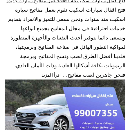
فتح اقفال سيارات اسكيب 98080146‬ عمل مفاتيح سيارات جديدة
فتح اقفال سيارات اسكيب نقوم بعمل مفاتيح سيارة
اسكيب منذ سنوات ونحن نسعى للتميز والانفراد بتقديم
خدمات احترافية في مجال المفاتيح بجميع انواعها
ونسعى دائما بتوفير أحدث التقنيات والأجهزة المتطورة
لمواكبة التطور الهائل في صناعة المفاتيح وبرمجتها،
فلدينا أفضل الطرق لصب ونسخ المفاتيح وبرمجة
الريموتات بكافة أشكالها العادية وذات الأمان العادي،
فنحن جاهزين لصب مفاتيح…
اقرأ المزيد