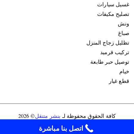
غسيل سيارات
تصليح مكيفات
ونش
صباغ
تظليل زجاج المنزل
تركيب قرميد
توصيل حبر طابعة
خيام
قطع غيار
كافة الحقوق محفوظة لـ
بنشر متنقل
© 2026
connect@ads-kuwait.net
+96598080146‬
اتصل بنا مباشرة