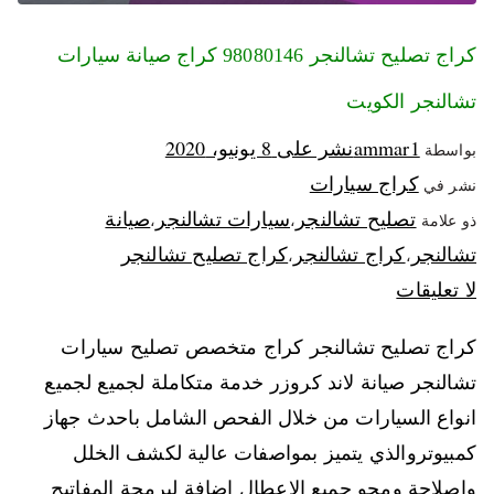
كراج تصليح تشالنجر 98080146‬ كراج صيانة سيارات
تشالنجر الكويت
ammar1
نشر على
8 يونيو، 2020
بواسطة
كراج سيارات
نشر في
تصليح تشالنجر
سيارات تشالنجر
صيانة
ذو علامة
،
،
تشالنجر
كراج تشالنجر
كراج تصليح تشالنجر
،
،
لا تعليقات
كراج تصليح تشالنجر كراج متخصص تصليح سيارات
تشالنجر صيانة لاند كروزر خدمة متكاملة لجميع لجميع
انواع السيارات من خلال الفحص الشامل باحدث جهاز
كمبيوتروالذي يتميز بمواصفات عالية لكشف الخلل
واصلاحة ومحو جميع الاعطال اضافة لبرمجة المفاتيح