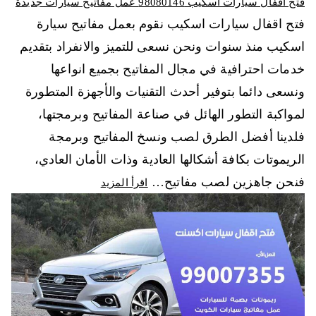
فتح اقفال سيارات اسكيب 98080146‬ عمل مفاتيح سيارات جديدة
فتح اقفال سيارات اسكيب نقوم بعمل مفاتيح سيارة
اسكيب منذ سنوات ونحن نسعى للتميز والانفراد بتقديم
خدمات احترافية في مجال المفاتيح بجميع انواعها
ونسعى دائما بتوفير أحدث التقنيات والأجهزة المتطورة
لمواكبة التطور الهائل في صناعة المفاتيح وبرمجتها،
فلدينا أفضل الطرق لصب ونسخ المفاتيح وبرمجة
الريموتات بكافة أشكالها العادية وذات الأمان العادي،
فنحن جاهزين لصب مفاتيح…
اقرأ المزيد