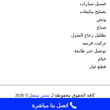
غسيل سيارات
تصليح مكيفات
ونش
صباغ
تظليل زجاج المنزل
تركيب قرميد
توصيل حبر طابعة
خيام
قطع غيار
كافة الحقوق محفوظة لـ
بنشر متنقل
© 2026
connect@ads-kuwait.net
+96598080146‬
اتصل بنا مباشرة