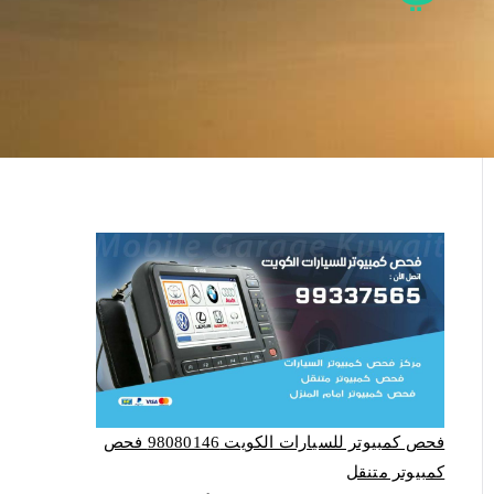
فحص كمبيوتر للسيارات الكويت 98080146‬ فحص
كمبيوتر متنقل