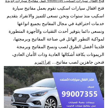
فتح اقفال سيارات اسكيب 98080146‬ عمل مفاتيح سيارات جديدة
فتح اقفال سيارات اسكيب نقوم بعمل مفاتيح سيارة
اسكيب منذ سنوات ونحن نسعى للتميز والانفراد بتقديم
خدمات احترافية في مجال المفاتيح بجميع انواعها
ونسعى دائما بتوفير أحدث التقنيات والأجهزة المتطورة
لمواكبة التطور الهائل في صناعة المفاتيح وبرمجتها،
فلدينا أفضل الطرق لصب ونسخ المفاتيح وبرمجة
الريموتات بكافة أشكالها العادية وذات الأمان العادي،
فنحن جاهزين لصب مفاتيح…
اقرأ المزيد