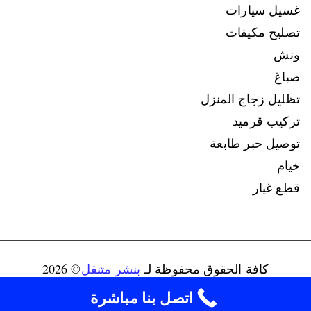
غسيل سيارات
تصليح مكيفات
ونش
صباغ
تظليل زجاج المنزل
تركيب قرميد
توصيل حبر طابعة
خيام
قطع غيار
كافة الحقوق محفوظة لـ
بنشر متنقل
© 2026
connect@ads-kuwait.net
+96598080146‬
اتصل بنا مباشرة