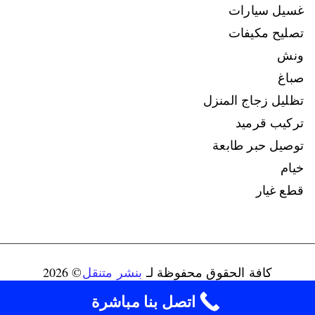
غسيل سيارات
تصليح مكيفات
ونش
صباغ
تظليل زجاج المنزل
تركيب قرميد
توصيل حبر طابعة
خيام
قطع غيار
كافة الحقوق محفوظة لـ
بنشر متنقل
© 2026
connect@ads-kuwait.net
+96598080146‬
اتصل بنا مباشرة