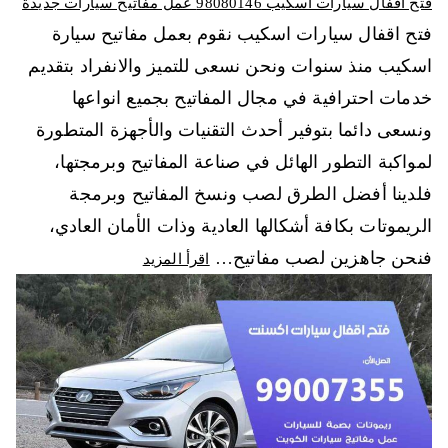
فتح اقفال سيارات اسكيب 98080146‬ عمل مفاتيح سيارات جديدة
فتح اقفال سيارات اسكيب نقوم بعمل مفاتيح سيارة
اسكيب منذ سنوات ونحن نسعى للتميز والانفراد بتقديم
خدمات احترافية في مجال المفاتيح بجميع انواعها
ونسعى دائما بتوفير أحدث التقنيات والأجهزة المتطورة
لمواكبة التطور الهائل في صناعة المفاتيح وبرمجتها،
فلدينا أفضل الطرق لصب ونسخ المفاتيح وبرمجة
الريموتات بكافة أشكالها العادية وذات الأمان العادي،
فنحن جاهزين لصب مفاتيح…
اقرأ المزيد