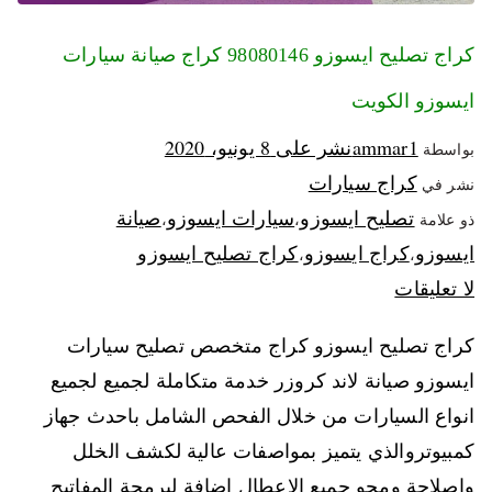
كراج تصليح ايسوزو 98080146‬ كراج صيانة سيارات
ايسوزو الكويت
ammar1
نشر على
8 يونيو، 2020
بواسطة
كراج سيارات
نشر في
تصليح ايسوزو
سيارات ايسوزو
صيانة
ذو علامة
،
،
ايسوزو
كراج ايسوزو
كراج تصليح ايسوزو
،
،
لا تعليقات
كراج تصليح ايسوزو كراج متخصص تصليح سيارات
ايسوزو صيانة لاند كروزر خدمة متكاملة لجميع لجميع
انواع السيارات من خلال الفحص الشامل باحدث جهاز
كمبيوتروالذي يتميز بمواصفات عالية لكشف الخلل
واصلاحة ومحو جميع الاعطال اضافة لبرمجة المفاتيح