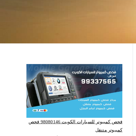
فحص كمبيوتر للسيارات الكويت 98080146‬ فحص
كمبيوتر متنقل