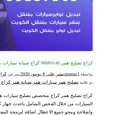
كراج تصليح همر 98080146‬ كراج صيانة سيارات همر الكويت
ammar1
نشر على
8 يونيو، 2020
كرا
بواسطة
نشر في
تصليح همر
سيارات همر
صيانة همر
كراج 
ذو علامة
،
،
،
كراج تصليح همر كراج متخصص تصليح سيارات همر 
السيارات من خلال الفحص الشامل باحدث جهاز كم
واصلاحة ومحو جميع الاعطال اضافة لبرمجة المف