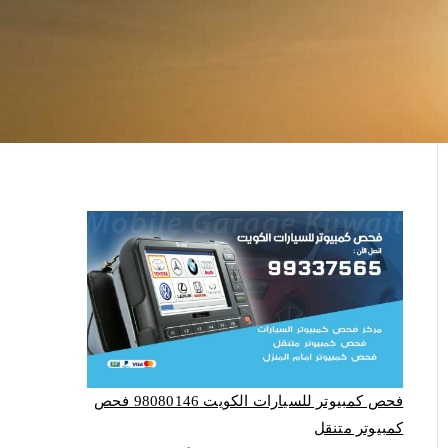
فحص كمبيوتر للسيارات الكويت 98080146‬ فحص
كمبيوتر متنقل