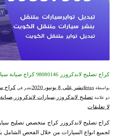
كراج تصليح لاندكروزر 98080146‬ كراج صيانة سيارات لاندكروزر الكويت
feras
نشر على
8 يونيو، 2020
كراج س
بواسطة
نشر في
تصليح لاندكروزر
سيارات لاندكروزر
صيانة 
ذو علامة
،
،
لا تعليقات
كراج تصليح لاندكروزر كراج متخصص تصليح سيارات
لجميع انواع السيارات من خلال الفحص الشامل با