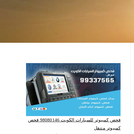
فحص كمبيوتر للسيارات الكويت 98080146‬ فحص
كمبيوتر متنقل