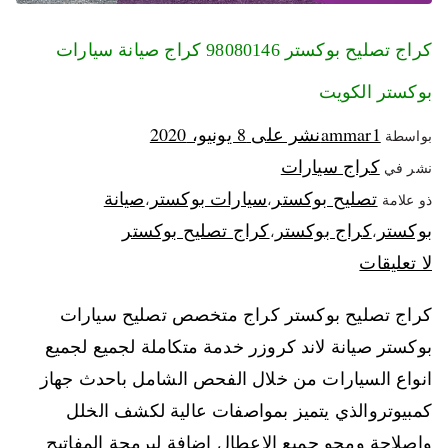
كراج تصليح بوكستر 98080146‬ كراج صيانة سيارات
بوكستر الكويت
ammar1
نشر على
8 يونيو، 2020
بواسطة
كراج سيارات
نشر في
تصليح بوكستر
سيارات بوكستر
صيانة
ذو علامة
،
،
بوكستر
كراج بوكستر
كراج تصليح بوكستر
،
،
لا تعليقات
كراج تصليح بوكستر كراج متخصص تصليح سيارات
بوكستر صيانة لاند كروزر خدمة متكاملة لجميع لجميع
انواع السيارات من خلال الفحص الشامل باحدث جهاز
كمبيوتروالذي يتميز بمواصفات عالية لكشف الخلل
واصلاحة ومحو جميع الاعطال اضافة لبرمجة المفاتيح