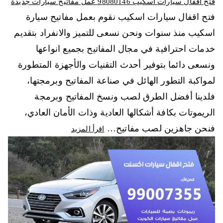
فتح اقفال سيارات اسكيب 98080146‬ عمل مفاتيح سيارات جديدة
فتح اقفال سيارات اسكيب نقوم بعمل مفاتيح سيارة
اسكيب منذ سنوات ونحن نسعى للتميز والانفراد بتقديم
خدمات احترافية في مجال المفاتيح بجميع انواعها
ونسعى دائما بتوفير أحدث التقنيات والأجهزة المتطورة
لمواكبة التطور الهائل في صناعة المفاتيح وبرمجتها،
فلدينا أفضل الطرق لصب ونسخ المفاتيح وبرمجة
الريموتات بكافة أشكالها العادية وذات الأمان العادي،
فنحن جاهزين لصب مفاتيح…
اقرأ المزيد