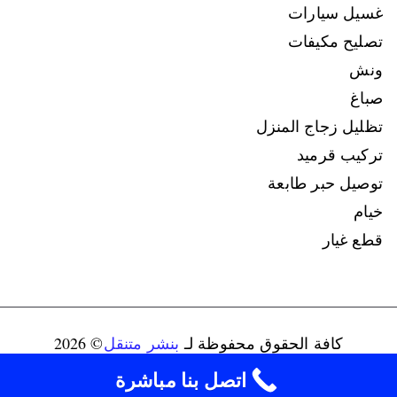
غسيل سيارات
تصليح مكيفات
ونش
صباغ
تظليل زجاج المنزل
تركيب قرميد
توصيل حبر طابعة
خيام
قطع غيار
كافة الحقوق محفوظة لـ
بنشر متنقل
© 2026
connect@ads-kuwait.net
+96598080146‬
اتصل بنا مباشرة