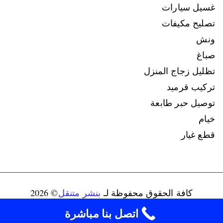
غسيل سيارات
تصليح مكيفات
ونش
صباغ
تظليل زجاج المنزل
تركيب قرميد
توصيل حبر طابعة
خيام
قطع غيار
كافة الحقوق محفوظة لـ
بنشر متنقل
© 2026
connect@ads-kuwait.net
+96598080146‬
اتصل بنا مباشرة