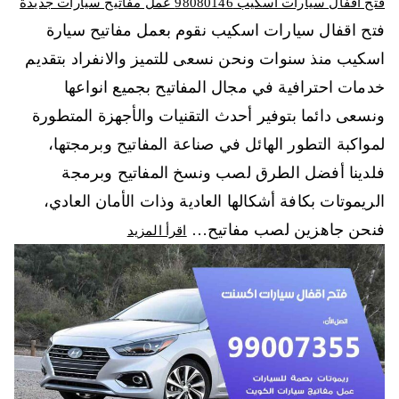
فتح اقفال سيارات اسكيب 98080146‬ عمل مفاتيح سيارات جديدة
فتح اقفال سيارات اسكيب نقوم بعمل مفاتيح سيارة
اسكيب منذ سنوات ونحن نسعى للتميز والانفراد بتقديم
خدمات احترافية في مجال المفاتيح بجميع انواعها
ونسعى دائما بتوفير أحدث التقنيات والأجهزة المتطورة
لمواكبة التطور الهائل في صناعة المفاتيح وبرمجتها،
فلدينا أفضل الطرق لصب ونسخ المفاتيح وبرمجة
الريموتات بكافة أشكالها العادية وذات الأمان العادي،
فنحن جاهزين لصب مفاتيح…
اقرأ المزيد