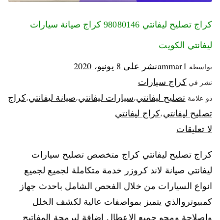
كراج تصليح ليفانتي 98080146‬ كراج صيانة سيارات
ليفانتي الكويت
ammar1
نشر على
8 يونيو، 2020
بواسطة
كراج سيارات
نشر في
تصليح ليفانتي
سيارات ليفانتي
صيانة ليفانتي
كراج
ذو علامة
،
،
،
تصليح ليفانتي
كراج ليفانتي
،
لا تعليقات
كراج تصليح ليفانتي كراج متخصص تصليح سيارات
ليفانتي صيانة لاند كروزر خدمة متكاملة لجميع لجميع
انواع السيارات من خلال الفحص الشامل باحدث جهاز
كمبيوتروالذي يتميز بمواصفات عالية لكشف الخلل
واصلاحة ومحو جميع الاعطال اضافة لبرمجة المفاتيح