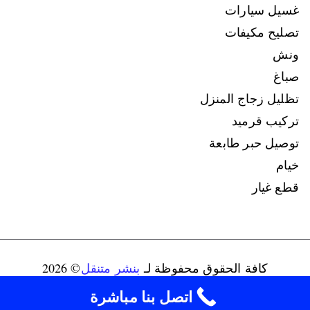
غسيل سيارات
تصليح مكيفات
ونش
صباغ
تظليل زجاج المنزل
تركيب قرميد
توصيل حبر طابعة
خيام
قطع غيار
كافة الحقوق محفوظة لـ
بنشر متنقل
© 2026
connect@ads-kuwait.net
+96598080146‬
اتصل بنا مباشرة