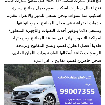
فتح اقفال سيارات اسكيب 98080146‬ عمل مفاتيح سيارات جديدة
فتح اقفال سيارات اسكيب نقوم بعمل مفاتيح سيارة
اسكيب منذ سنوات ونحن نسعى للتميز والانفراد بتقديم
خدمات احترافية في مجال المفاتيح بجميع انواعها
ونسعى دائما بتوفير أحدث التقنيات والأجهزة المتطورة
لمواكبة التطور الهائل في صناعة المفاتيح وبرمجتها،
فلدينا أفضل الطرق لصب ونسخ المفاتيح وبرمجة
الريموتات بكافة أشكالها العادية وذات الأمان العادي،
فنحن جاهزين لصب مفاتيح…
اقرأ المزيد