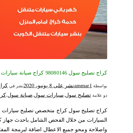
كراج تصليح سول 98080146‬ كراج صيانة سيارات سول الكويت
ammar1
نشر على
8 يونيو، 2020
كرا
بواسطة
نشر في
تصليح سول
سيارات سول
صيانة سول
كرا
ذو علامة
،
،
،
كراج تصليح سول كراج متخصص تصليح سيارات سول 
السيارات من خلال الفحص الشامل باحدث جهاز كم
واصلاحة ومحو جميع الاعطال اضافة لبرمجة المف