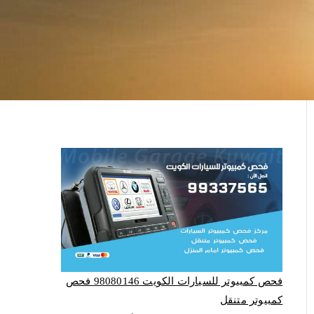
فحص كمبيوتر للسيارات الكويت 98080146‬ فحص
كمبيوتر متنقل