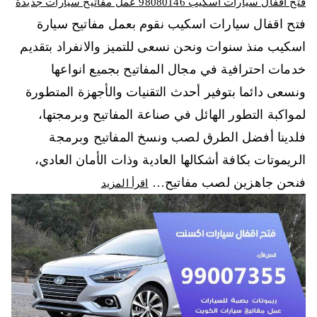
فتح اقفال سيارات اسكيب 98080146‬ عمل مفاتيح سيارات جديدة
فتح اقفال سيارات اسكيب نقوم بعمل مفاتيح سيارة
اسكيب منذ سنوات ونحن نسعى للتميز والانفراد بتقديم
خدمات احترافية في مجال المفاتيح بجميع انواعها
ونسعى دائما بتوفير أحدث التقنيات والأجهزة المتطورة
لمواكبة التطور الهائل في صناعة المفاتيح وبرمجتها،
فلدينا أفضل الطرق لصب ونسخ المفاتيح وبرمجة
الريموتات بكافة أشكالها العادية وذات الأمان العادي،
فنحن جاهزين لصب مفاتيح…
اقرأ المزيد