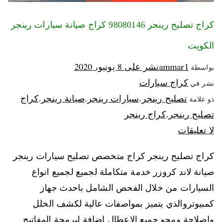
كراج تصليح رينجر 98080146‬ كراج صيانة سيارات رينجر
الكويت
ammar1
نشر على
8 يونيو، 2020
بواسطة
كراج سيارات
نشر في
تصليح رينجر
سيارات رينجر
صيانة رينجر
كراج
ذو علامة
،
،
،
تصليح رينجر
كراج رينجر
،
لا تعليقات
كراج تصليح رينجر كراج متخصص تصليح سيارات رينجر
صيانة لاند كروزر خدمة متكاملة لجميع لجميع انواع
السيارات من خلال الفحص الشامل باحدث جهاز
كمبيوتروالذي يتميز بمواصفات عالية لكشف الخلل
واصلاحة ومحو جميع الاعطال اضافة لبرمجة المفاتيح