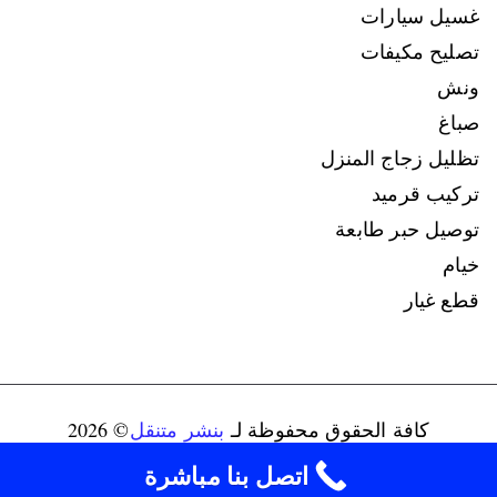
غسيل سيارات
تصليح مكيفات
ونش
صباغ
تظليل زجاج المنزل
تركيب قرميد
توصيل حبر طابعة
خيام
قطع غيار
كافة الحقوق محفوظة لـ
بنشر متنقل
© 2026
connect@ads-kuwait.net
+96598080146‬
اتصل بنا مباشرة