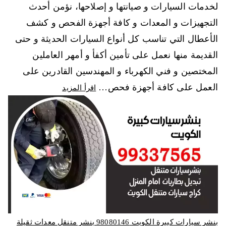
لخدمات السيارات و صيانتها و إصلاحها، نؤمن أحدث
التجهيزات و المعدات و كافة أجهزة الفحص و كشف
الأعطال التي تناسب كل أنواع السيارات الحديثة و حتى
القديمة منها نعمل على تأمين أكفأ و أمهر العاملين
المختصين و فني الكهرباء و المهندسين القادرين على
العمل على كافة أجهزة فحص…
اقرأ المزيد
بنشر سيارات كبيرة الكويت 98080146‬ بنشر متنقل معدات ثقيلة