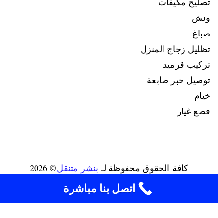
تصليح مكيفات
ونش
صباغ
تظليل زجاج المنزل
تركيب قرميد
توصيل حبر طابعة
خيام
قطع غيار
كافة الحقوق محفوظة لـ
بنشر متنقل
© 2026
connect@ads-kuwait.net
+96598080146‬
اتصل بنا مباشرة