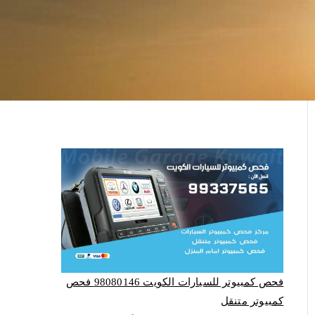
فحص كمبيوتر للسيارات الكويت 98080146‬ فحص
كمبيوتر متنقل