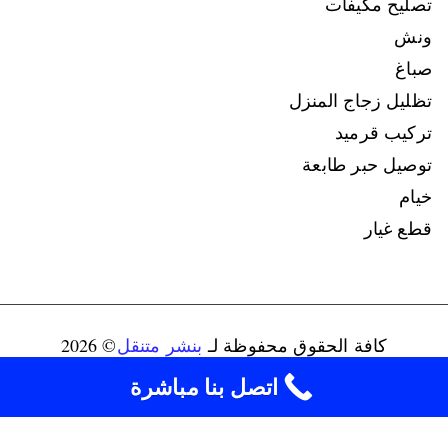
تصليح مكيفات
ونش
صباغ
تظليل زجاج المنزل
تركيب قرميد
توصيل حبر طابعة
خيام
قطع غيار
كافة الحقوق محفوظة لـ
بنشر متنقل
© 2026
connect@ads-kuwait.net
+96598080146‬
اتصل بنا مباشرة