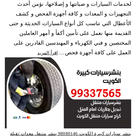
لخدمات السيارات و صيانتها و إصلاحها، نؤمن أحدث
التجهيزات و المعدات و كافة أجهزة الفحص و كشف
الأعطال التي تناسب كل أنواع السيارات الحديثة و حتى
القديمة منها نعمل على تأمين أكفأ و أمهر العاملين
المختصين و فني الكهرباء و المهندسين القادرين على
العمل على كافة أجهزة فحص…
اقرأ المزيد
بنشر سيارات كبيرة الكويت 98080146‬ بنشر متنقل معدات ثقيلة