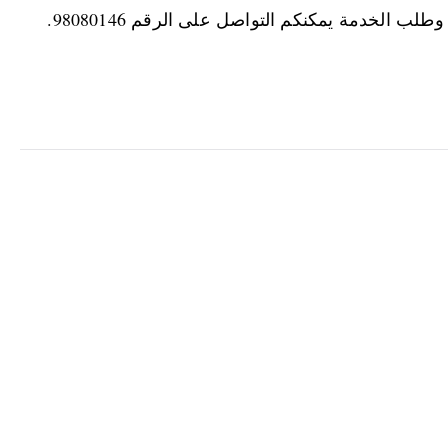
الخدمات الكهربائية والميكانيكية الاخرى للاستعلام وطلب الخدمة يمكنكم التواصل على الرقم 98080146‬.