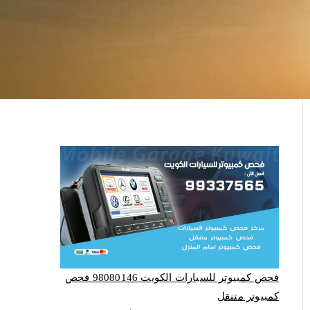
فحص كمبيوتر للسيارات الكويت 98080146‬ فحص
كمبيوتر متنقل