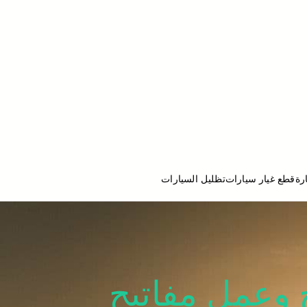
رة
قطع غيار سيارات
تظليل السيارات
ج تصليح سيارات
رات اتوس 98080146 نسخ وعمل مفاتيح