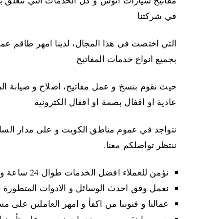
في شركتنا
التي اختصت في هذا المجال، لدينا امهر طاقم عمل
بجميع انواع خدمات المفاتيح
حيث نقوم بنسخ و عمل مفاتيح، اصلاح و صيانة الم
عادية او اقفال بصمة او اقفال الكترونية
نتواجد في عموم مناطق الكويت و على مدار الساعة و 
ننتظر تواصلكم معنا.
نؤمن للعملاء افضل الخدمات طوال 24 ساعة و على مدار ايام الاسبوع و في ايام العطل و المناسبات.
نعمل وفق احدث الوسائل و الادوات المتطورة ف
عمالنا و فنوننا من اكفأ و امهر العاملين على 
جميع ما نقوم به من خدمات نحرص على تأمينه