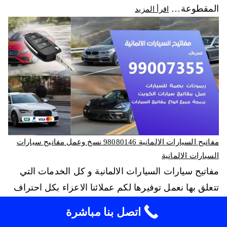
المقطوعة…
اقرأ المزيد
مفاتيح السيارات الالمانية 98080146‬ نسخ وعمل مفاتيح سيارات
السيارات الالمانية
مفاتيح سيارات السيارات الالمانية و كل الخدمات التي
تتعلق بها نعمل توفيرها لكم عملائنا الاعزاء بكل احتراف
و اتقان في شركتنا التي اختصت في هذا المجال، لدينا
اتصل بنا مباشرة
امهر طاقم عمل يضم العديد من الفنين و المهندسين و