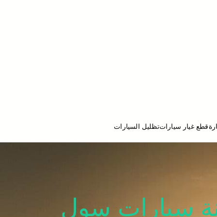
رة
قطع غيار سيارات
تظليل السيارات
ج تصليح سيارات
980801 كراج صيانة سيارات سول