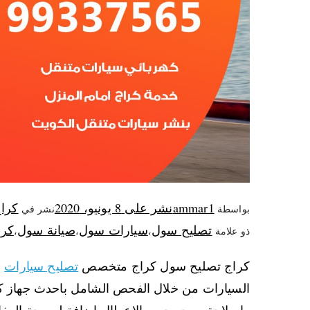
ammar1
نشر على
8 يونيو، 2020
كرا
بواسطة
نشر في
تصليح سول
سيارات سول
صيانة سول
كرا
ذو علامة
،
،
،
كراج تصليح سول كراج متخصص
تصليح سيارات
س
السيارات من خلال الفحص الشامل باحدث جهاز كم
واصلاحة ومحو جميع الاعطال اضافة لبرمجة المف