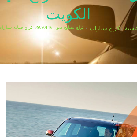
الكويت
كراج تصليح سول 98080146‬ كراج صيانة سيارات سول الكويت
يسية
كراج سيارات